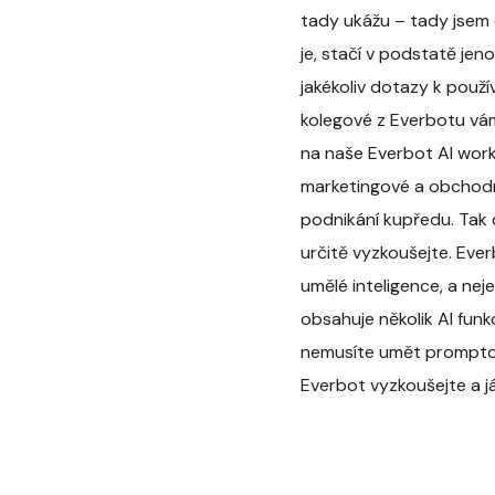
tady ukážu – tady jsem 
je, stačí v podstatě je
jakékoliv dotazy k použ
kolegové z Everbotu vám
na naše Everbot AI wor
marketingové a obchodní
podnikání kupředu. Tak d
určitě vyzkoušejte. Ever
umělé inteligence, a ne
obsahuje několik AI funk
nemusíte umět promptova
Everbot vyzkoušejte a já