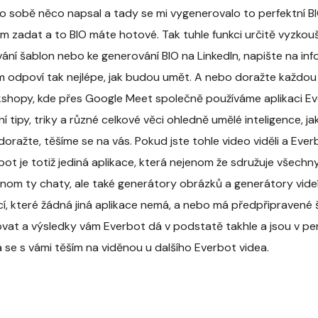
o sobě něco napsal a tady se mi vygenerovalo to perfektní B
nom zadat a to BIO máte hotové. Tak tuhle funkci určitě vyzko
ívání šablon nebo ke generování BIO na LinkedIn, napište na in
 odpoví tak nejlépe, jak budou umět. A nebo doražte každou 
kshopy, kde přes Google Meet společně používáme aplikaci Ev
 tipy, triky a různé celkové věci ohledně umělé inteligence, j
oražte, těšíme se na vás. Pokud jste tohle video viděli a Eve
bot je totiž jediná aplikace, která nejenom že sdružuje všechn
jenom ty chaty, ale také generátory obrázků a generátory vide
cí, které žádná jiná aplikace nemá, a nebo má předpřipravené 
t a výsledky vám Everbot dá v podstatě takhle a jsou v perf
 se s vámi těším na viděnou u dalšího Everbot videa.