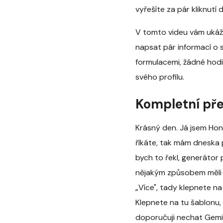
vyřešíte za pár kliknutí 
V tomto videu vám ukážem
napsat pár informací o 
formulacemi, žádné hodi
svého profilu.
Kompletní pře
Krásný den. Já jsem Honz
říkáte, tak mám dneska 
bych to řekl, generátor 
nějakým způsobem měli d
„Více", tady klepnete na
Klepnete na tu šablonu, 
doporučuji nechat Gemin