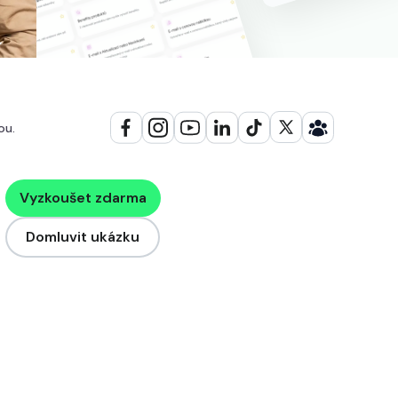
ou.
Vyzkoušet zdarma
Domluvit ukázku