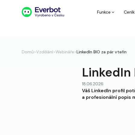
Funkce
Ceník
Domů
>
Vzdělání
>
Webináře
>
LinkedIn BIO za pár vteřin
LinkedIn 
18.06.2026
Váš LinkedIn profil pot
a profesionální popis