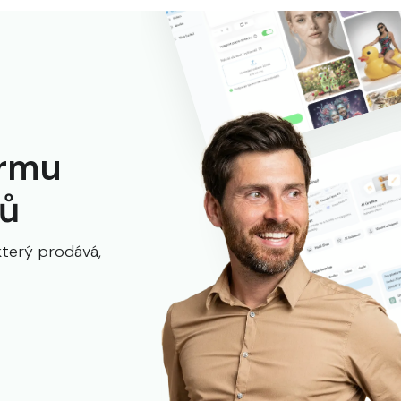
ormu
ků
který prodává,