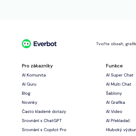
Tvořte obsah, grafik
Pro zákazníky
Funkce
AI Komunita
AI Super Chat
AI Guru
AI Multi Chat
Blog
Šablony
Novinky
AI Grafika
‍Často kladené dotazy
AI Video
Srovnání s ChatGPT
AI Překladač
Srovnání s Copilot Pro
Hluboký výzk