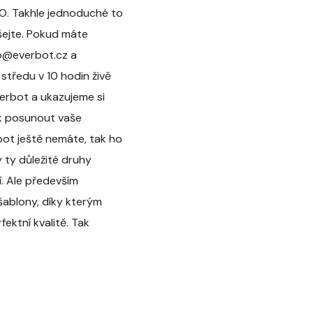
IO. Takhle jednoduché to
ušejte. Pokud máte
fo@everbot.cz a
středu v 10 hodin živě
erbot a ukazujeme si
ak posunout vaše
rbot ještě nemáte, tak ho
y ty důležité druhy
í. Ale především
šablony, díky kterým
ektní kvalitě. Tak