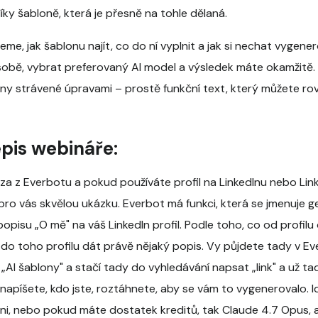
díky šabloně, která je přesně na tohle dělaná.
e, jak šablonu najít, co do ní vyplnit a jak si nechat vygener
sobě, vybrat preferovaný AI model a výsledek máte okamžitě
ny strávené úpravami – prostě funkční text, který můžete ro
pis webináře:
a z Everbotu a pokud používáte profil na LinkedInu nebo Linke
pro vás skvělou ukázku. Everbot má funkci, která se jmenuje g
popisu „O mě" na váš LinkedIn profil. Podle toho, co od profilu
o toho profilu dát právě nějaký popis. Vy půjdete tady v Ev
 „AI šablony" a stačí tady do vyhledávání napsat „link" a už ta
napíšete, kdo jste, roztáhnete, aby se vám to vygenerovalo. I
i, nebo pokud máte dostatek kreditů, tak Claude 4.7 Opus, 