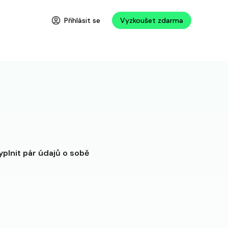
Přihlásit se
Vyzkoušet zdarma
yplnit pár údajů o sobě