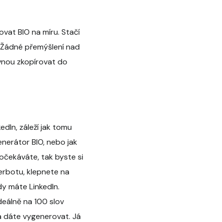
ovat BIO na míru. Stačí
. Žádné přemýšlení nad
vnou zkopírovat do
dIn, záleží jak tomu
enerátor BIO, nebo jak
 očekáváte, tak byste si
erbotu, klepnete na
dy máte LinkedIn.
deálně na 100 slov
a dáte vygenerovat. Já