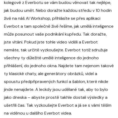
kolegové z Everbotu se vám budou věnovat tak nejlépe,
jak budou umět. Nebo doražte každou středu v 10 hodin
živě na náš AI Workshop, přihlásíte se přes aplikaci
Everbot a tam společně živě řešíme, jak umělá inteligence
může posunout vaše podnikání kupředu. Tak doražte,
jste vítáni. Pokud jste tohle video viděli a Everbot
nemáte, tak určitě vyzkoušejte. Everbot totiž sdružuje
všechny ty důležité umělé inteligence do jednoho
přihlášení, do jednoho okna. Najdete tam nejenom takové
ty klasické chaty, ale generátory obrázků, videí a
spoustu předpřipravených funkcí a šablon, které nikde
jinde nenajdete. A leckdy jsou udělané tak, aby to bylo
jako dneska – abyste prostě takhle dostali výsledky a
ušetřili čas. Tak vyzkoušejte Everbot a já se s vámi těším
na viděnou u dalšího Everbot videa.