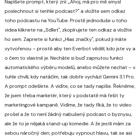
Napíšete prompt, který zní: „Ahoj, má pro mě smysl
poslechnout si tenhle podcast?" a vložíte sem odkaz
toho podcastu na YouTube. Prostě jednoduše u toho
videa kliknete na „Sdílet", zkopírujete ten odkaz a vložíte
ho sem. Zapnete si funkci „Hlas značky", pokud ji máte
vytvořenou – prostě aby ten Everbot věděl, kdo jste vy a
o čem to vlastně je. Necháte si buď zapnutou funkci
automatického výběru modelů, anebo můžete nechat – v
tuhle chvíli, kdy natáčím, tak dobře vychází Gemini 3.1 Pro.
A prompt odešlete. A vidíte, co se tady napíše. Řekněme,
že jsem třeba marketér, který v podstatě má řešit ty
marketingové kampaně. Vidíme, že tady říká, že to video
prošel a že to není žádný nabušený podcast o byznysu,
ale že to je nějaká stand-up komedie. A že jestli mám za
sebou náročný den, potřebuju vypnout hlavu, tak se asi