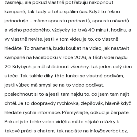
zasměju, ale pokud vlastně potřebuju nakopnout
kampaně, tak tady u toho spálím čas. Když to řeknu
jednoduše – máme spoustu podcastů, spoustu návodů
a všeho podobného, vždycky to trvá 40 minut, hodinu, a
vy vlastně nevíte, jestli v tom videu je to, co vlastně
hledáte. To znamená, budu koukat na video, jak nastavit
kampaně na Facebooku v roce 2026, a těch videí najdu
20. Kdybych je měl shlédnout všechny, tak jeden celý den
uteče. Tak takhle díky této funkci se vlastně podívám,
jestli vůbec má smysl se na to video podívat,
poslechnout si to a jestli tam najdu to, co jsem tam najít
chtěl. Je to doopravdy rychlovka, zlepšovák, hlavně když
hledáte rychle informace. Přemýšlejte, odkud je čerpáte.
Pokud jste tohle video viděli a máte nějaké otázky k
takové práci s chatem, tak napište na info@everbot.cz,