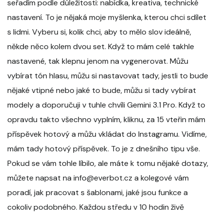
seřadím podle důležitosti: nabídka, kreativa, technické
nastavení. To je nějaká moje myšlenka, kterou chci sdílet
s lidmi. Vyberu si, kolik chci, aby to mělo slov ideálně,
někde něco kolem dvou set. Když to mám celé takhle
nastavené, tak klepnu jenom na vygenerovat. Můžu
vybírat tón hlasu, můžu si nastavovat tady, jestli to bude
nějaké vtipné nebo jaké to bude, můžu si tady vybírat
modely a doporučuji v tuhle chvíli Gemini 3.1 Pro. Když to
opravdu takto všechno vyplním, kliknu, za 15 vteřin mám
příspěvek hotový a můžu vkládat do Instagramu. Vidíme,
mám tady hotový příspěvek. To je z dnešního tipu vše.
Pokud se vám tohle líbilo, ale máte k tomu nějaké dotazy,
můžete napsat na info@everbot.cz a kolegové vám
poradí, jak pracovat s šablonami, jaké jsou funkce a
cokoliv podobného. Každou středu v 10 hodin živě