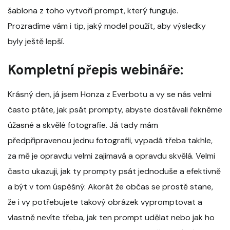
šablona z toho vytvoří prompt, který funguje.
Prozradíme vám i tip, jaký model použít, aby výsledky
byly ještě lepší.
Kompletní přepis webináře:
Krásný den, já jsem Honza z Everbotu a vy se nás velmi
často ptáte, jak psát prompty, abyste dostávali řekněme
úžasné a skvělé fotografie. Já tady mám
předpřipravenou jednu fotografii, vypadá třeba takhle,
za mě je opravdu velmi zajímavá a opravdu skvělá. Velmi
často ukazuji, jak ty prompty psát jednoduše a efektivně
a být v tom úspěšný. Akorát že občas se prostě stane,
že i vy potřebujete takový obrázek vypromptovat a
vlastně nevíte třeba, jak ten prompt udělat nebo jak ho