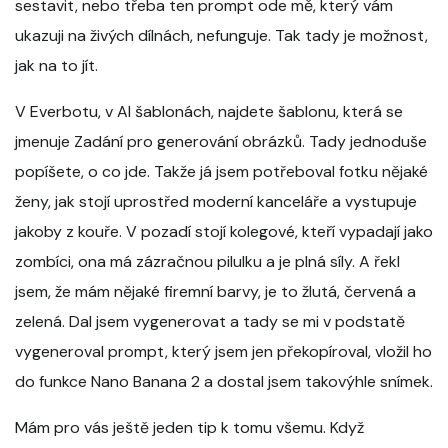
sestavit, nebo třeba ten prompt ode mě, který vám
ukazuji na živých dílnách, nefunguje. Tak tady je možnost,
jak na to jít.
V Everbotu, v AI šablonách, najdete šablonu, která se
jmenuje Zadání pro generování obrázků. Tady jednoduše
popíšete, o co jde. Takže já jsem potřeboval fotku nějaké
ženy, jak stojí uprostřed moderní kanceláře a vystupuje
jakoby z kouře. V pozadí stojí kolegové, kteří vypadají jako
zombíci, ona má zázračnou pilulku a je plná síly. A řekl
jsem, že mám nějaké firemní barvy, je to žlutá, červená a
zelená. Dal jsem vygenerovat a tady se mi v podstatě
vygeneroval prompt, který jsem jen překopíroval, vložil ho
do funkce Nano Banana 2 a dostal jsem takovýhle snímek.
Mám pro vás ještě jeden tip k tomu všemu. Když