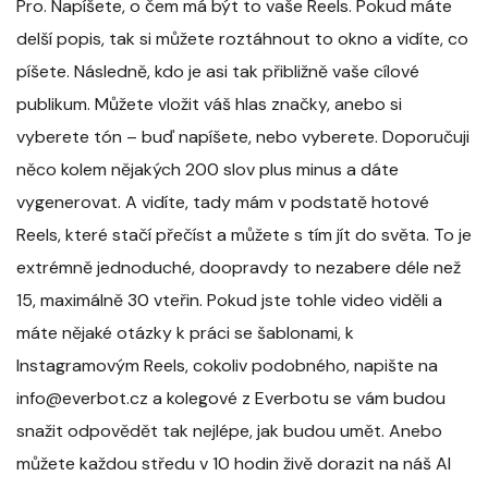
Pro. Napíšete, o čem má být to vaše Reels. Pokud máte
delší popis, tak si můžete roztáhnout to okno a vidíte, co
píšete. Následně, kdo je asi tak přibližně vaše cílové
publikum. Můžete vložit váš hlas značky, anebo si
vyberete tón – buď napíšete, nebo vyberete. Doporučuji
něco kolem nějakých 200 slov plus minus a dáte
vygenerovat. A vidíte, tady mám v podstatě hotové
Reels, které stačí přečíst a můžete s tím jít do světa. To je
extrémně jednoduché, doopravdy to nezabere déle než
15, maximálně 30 vteřin. Pokud jste tohle video viděli a
máte nějaké otázky k práci se šablonami, k
Instagramovým Reels, cokoliv podobného, napište na
info@everbot.cz a kolegové z Everbotu se vám budou
snažit odpovědět tak nejlépe, jak budou umět. Anebo
můžete každou středu v 10 hodin živě dorazit na náš AI