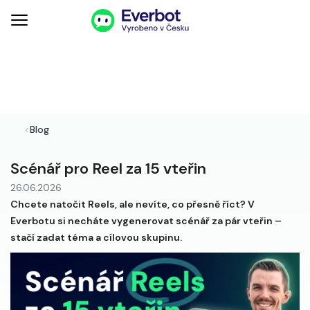
<
Blog
Scénář pro Reel za 15 vteřin
26.06.2026
Chcete natočit Reels, ale nevíte, co přesně říct? V
Everbotu si necháte vygenerovat scénář za pár vteřin –
stačí zadat téma a cílovou skupinu.