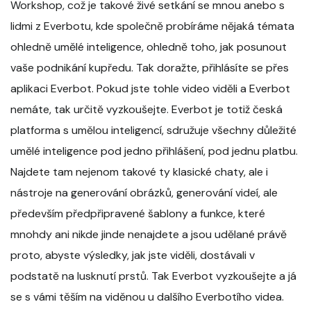
Workshop, což je takové živé setkání se mnou anebo s
lidmi z Everbotu, kde společně probíráme nějaká témata
ohledně umělé inteligence, ohledně toho, jak posunout
vaše podnikání kupředu. Tak doražte, přihlásíte se přes
aplikaci Everbot. Pokud jste tohle video viděli a Everbot
nemáte, tak určitě vyzkoušejte. Everbot je totiž česká
platforma s umělou inteligencí, sdružuje všechny důležité
umělé inteligence pod jedno přihlášení, pod jednu platbu.
Najdete tam nejenom takové ty klasické chaty, ale i
nástroje na generování obrázků, generování videí, ale
především předpřipravené šablony a funkce, které
mnohdy ani nikde jinde nenajdete a jsou udělané právě
proto, abyste výsledky, jak jste viděli, dostávali v
podstatě na lusknutí prstů. Tak Everbot vyzkoušejte a já
se s vámi těším na viděnou u dalšího Everbotího videa.