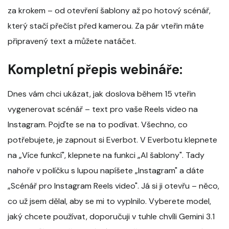
za krokem – od otevření šablony až po hotový scénář,
který stačí přečíst před kamerou. Za pár vteřin máte
připravený text a můžete natáčet.
Kompletní přepis webináře:
Dnes vám chci ukázat, jak doslova během 15 vteřin
vygenerovat scénář – text pro vaše Reels video na
Instagram. Pojďte se na to podívat. Všechno, co
potřebujete, je zapnout si Everbot. V Everbotu klepnete
na „Více funkcí", klepnete na funkci „AI šablony". Tady
nahoře v políčku s lupou napíšete „Instagram" a dáte
„Scénář pro Instagram Reels video". Já si ji otevřu – něco,
co už jsem dělal, aby se mi to vyplnilo. Vyberete model,
jaký chcete používat, doporučuji v tuhle chvíli Gemini 3.1