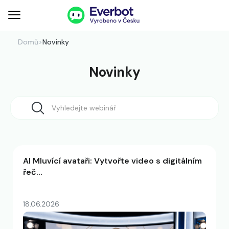
Domů
>
Novinky
Novinky
AI Mluvící avataři: Vytvořte video s digitálním
řeč…
18.06.2026